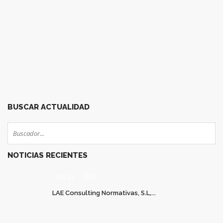
28
29
30
31
32
33
34
35
36
37
38
39
40
41
42
43
44
45
46
47
48
49
50
51
BUSCAR ACTUALIDAD
NOTICIAS RECIENTES
JUL 22
0
LAE Consulting Normativas, S.L,...