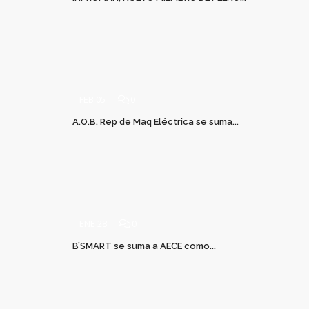
FEB 05
0
A.O.B. Rep de Maq Eléctrica se suma...
ENE 28
0
B’SMART se suma a AECE como...