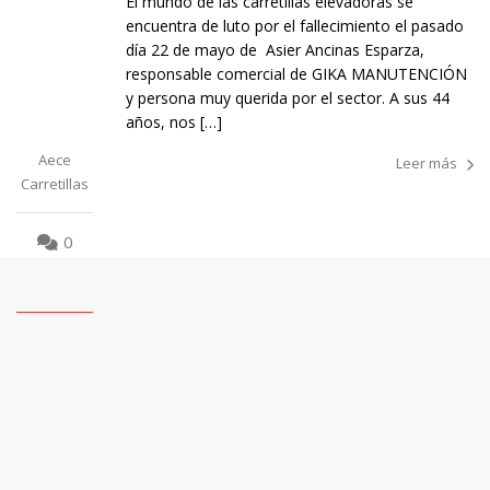
El mundo de las carretillas elevadoras se
encuentra de luto por el fallecimiento el pasado
día 22 de mayo de Asier Ancinas Esparza,
responsable comercial de GIKA MANUTENCIÓN
y persona muy querida por el sector. A sus 44
años, nos […]
Aece
Leer más
Carretillas
0
1
2
3
4
5
6
7
8
9
10
11
12
13
14
15
16
17
18
19
20
21
22
23
24
25
26
27