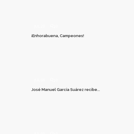
JUL 20
0
¡Enhorabuena, Campeones!
JUL 06
0
José Manuel García Suárez recibe...
JUL 03
0