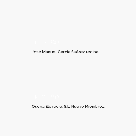
JUL 06
0
José Manuel García Suárez recibe...
JUL 03
0
Osona Elevació, S.L, Nuevo Miembro...