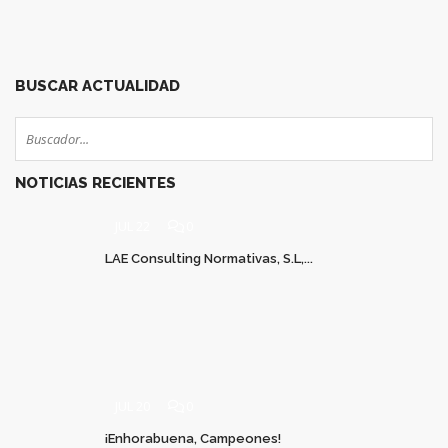
49
50
51
BUSCAR ACTUALIDAD
NOTICIAS RECIENTES
JUL 22
0
LAE Consulting Normativas, S.L,...
JUL 20
0
¡Enhorabuena, Campeones!